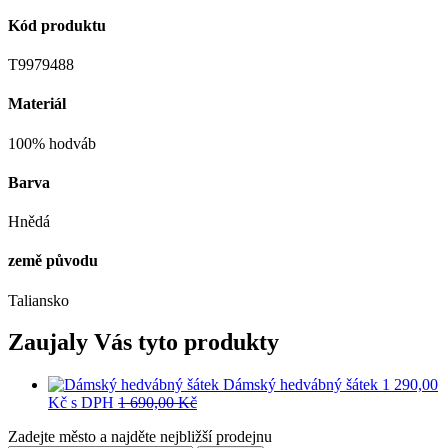
Kód produktu
T9979488
Materiál
100% hodváb
Barva
Hnědá
země původu
Taliansko
Zaujaly Vás tyto produkty
Dámský hedvábný šátek
1 290,00
Kč
s DPH
1 690,00 Kč
Zadejte město a najděte nejbližší prodejnu