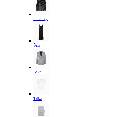
Halenky
Šaty
Saka
Trika