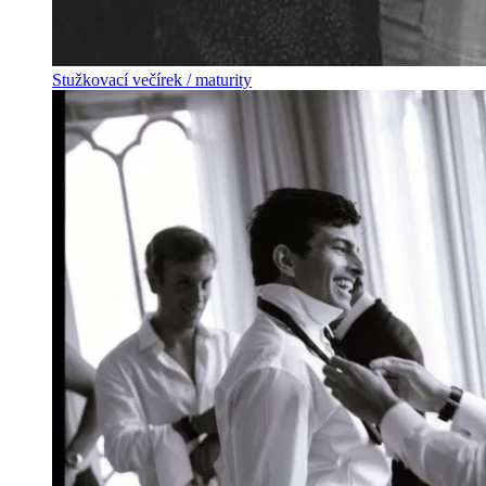
Stužkovací večírek / maturity