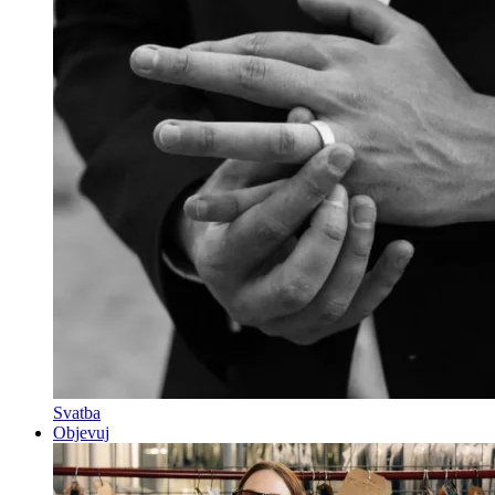
Svatba
Objevuj