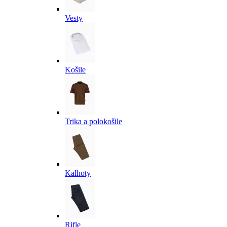
Vesty
Košile
Trika a polokošile
Kalhoty
Rifle