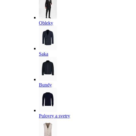
Obleky
Saka
Bundy
Pulovry a svetry