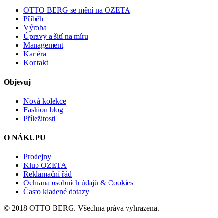
OTTO BERG se mění na OZETA
Příběh
Výroba
Úpravy a šití na míru
Management
Kariéra
Kontakt
Objevuj
Nová kolekce
Fashion blog
Příležitosti
O NÁKUPU
Prodejny
Klub OZETA
Reklamační řád
Ochrana osobních údajů & Cookies
Často kladené dotazy
© 2018 OTTO BERG. Všechna práva vyhrazena.