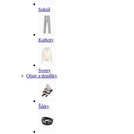
Sukně
Kalhoty
Svetry
Obuv a doplňky
Šátky