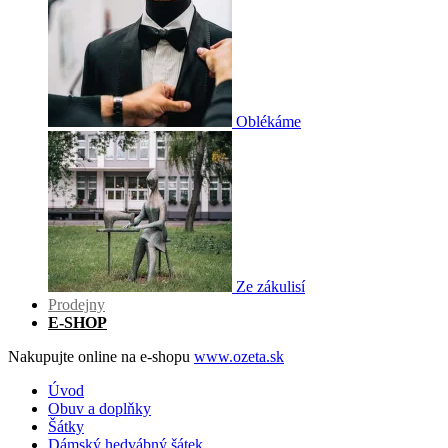
Oblékáme
Ze zákulisí
Prodejny
E-SHOP
Nakupujte online na e-shopu
www.ozeta.sk
Úvod
Obuv a doplňky
Šátky
Dámský hedvábný šátek