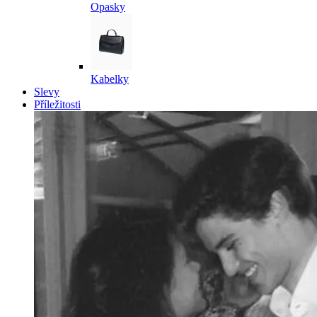
Opasky
Kabelky
Slevy
Příležitosti