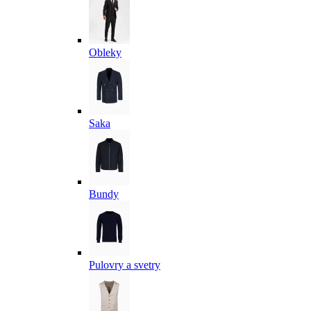
Obleky
Saka
Bundy
Pulovry a svetry