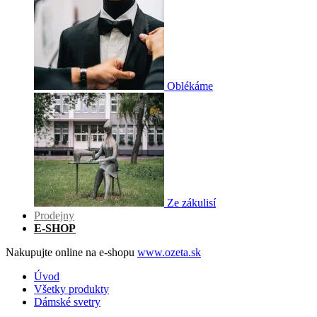
Oblékáme
Ze zákulisí
Prodejny
E-SHOP
Nakupujte online na e-shopu
www.ozeta.sk
Úvod
Všetky produkty
Dámské svetry