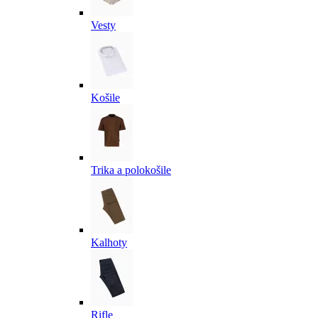
Vesty
Košile
Trika a polokošile
Kalhoty
Rifle