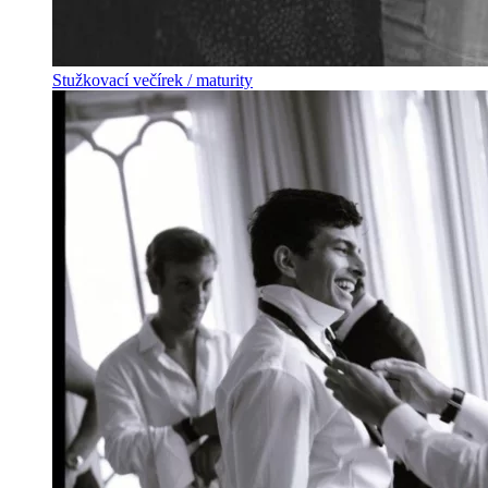
Stužkovací večírek / maturity