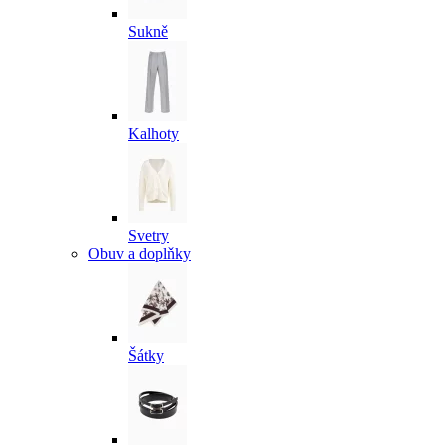
Sukně
Kalhoty
Svetry
Obuv a doplňky
Šátky