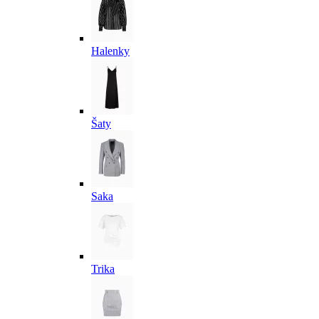
Halenky
Šaty
Saka
Trika