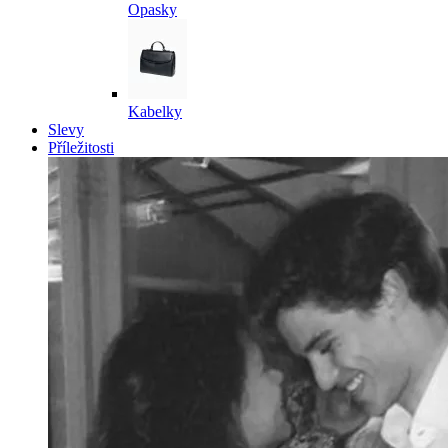
Opasky
Kabelky
Slevy
Příležitosti