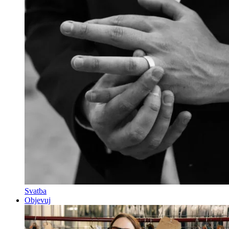
Svatba
Objevuj