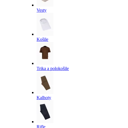
Vesty
Košile
Trika a polokošile
Kalhoty
Rifle