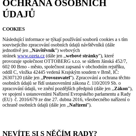
OCHRANA OSOBNÍCH
ÚDAJŮ
COOKIES
Následující informace se týkají používání souborů cookies a s tím
souvisejícího zpracování osobních údajů návštěvníků (dále
jednotlivě jen ,,
Návštěvník
”) webových
stránek
www.ozeta.cz
(dále jen ,,
webové
stránky
”), které
provozuje společnost OTTOBERG s.r.o. se sídlem Jánská 452/7,
602 00 Brno - město, společnost zapsaná v obchodním rejstříku,
oddíl C, vložka 42445 vedená Krajským soudem v Brně, IČ:
26307120 (dále jen ,,
Provozovatel
”). Zpracování a ochrana těchto
osobních údajů se řídí ustanoveními zákona č. 110/2019 Sb. o
zpracování údajů, ve znění pozdějších předpisů (dále jen ,,
Zákon
”),
ve spojení s ustanoveními Nařízení Evropského parlamentu a Rady
(EU) č. 2016/679 ze dne 27. dubna 2016, všeobecného nařízení o
ochraně osobních údajů (dále jen ,,
Nařízení
”).
NEVÍTE SI S NĚČÍM RADY?