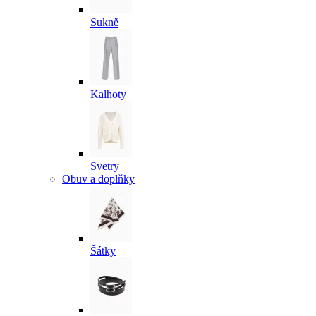
Sukně
Kalhoty
Svetry
Obuv a doplňky
Šátky