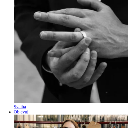
Svatba
Objevuj