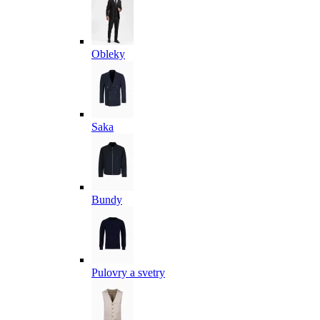
Obleky
Saka
Bundy
Pulovry a svetry