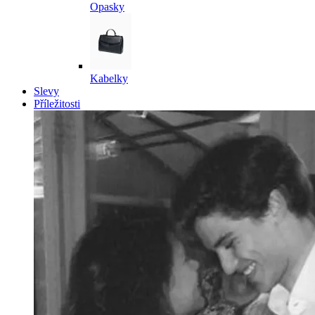
Opasky
Kabelky
Slevy
Příležitosti