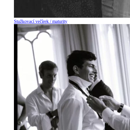
Stužkovací večírek / maturity