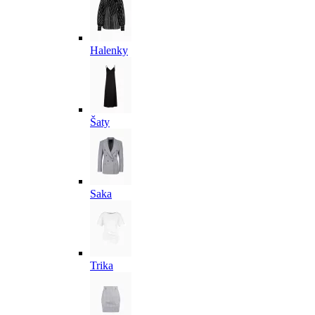
Halenky
Šaty
Saka
Trika