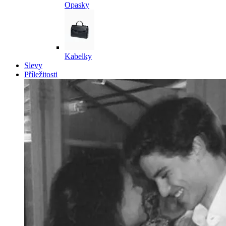
Opasky
Kabelky
Slevy
Příležitosti