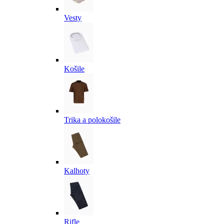
Vesty
Košile
Trika a polokošile
Kalhoty
Rifle