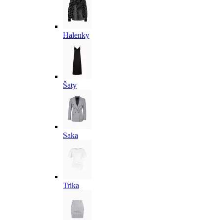
Halenky
Šaty
Saka
Trika