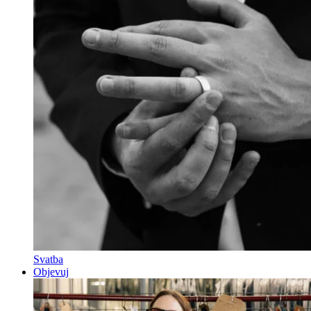
Svatba
Objevuj