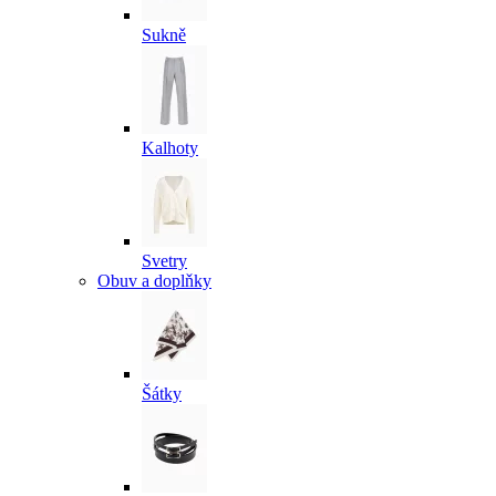
Sukně
Kalhoty
Svetry
Obuv a doplňky
Šátky