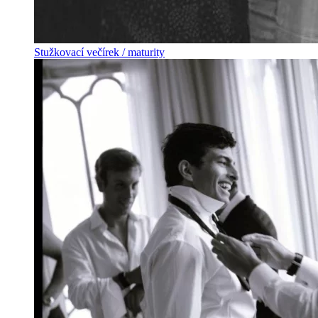
Stužkovací večírek / maturity