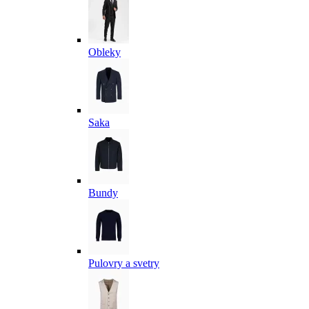
Obleky
Saka
Bundy
Pulovry a svetry