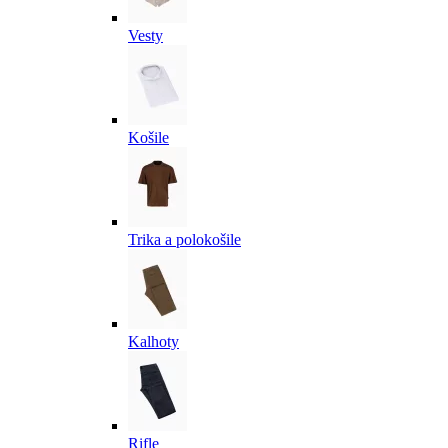
Vesty
Košile
Trika a polokošile
Kalhoty
Rifle