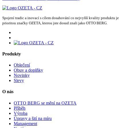
Spojení tradic a inovací s cílem dosahování co nejvyšší kvality produktu je
prioritou značky OZETA, kterou jste dosud znali jako OTTO BERG.
Produkty
Oblečení
Obuv a doplňky
Novinky
Slevy
O nás
OTTO BERG se mění na OZETA
Příběh
Výroba
Úpravy a šití na míru
Management