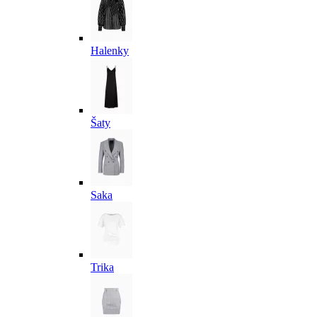
Halenky
Šaty
Saka
Trika