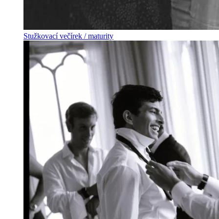
Stužkovací večírek / maturity