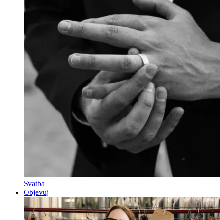
Svatba
Objevuj