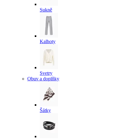
Sukně
Kalhoty
Svetry
Obuv a doplňky
Šátky