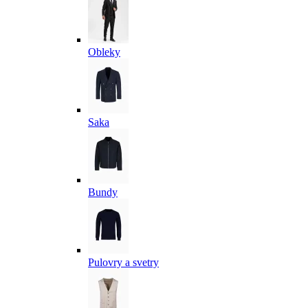
Obleky
Saka
Bundy
Pulovry a svetry