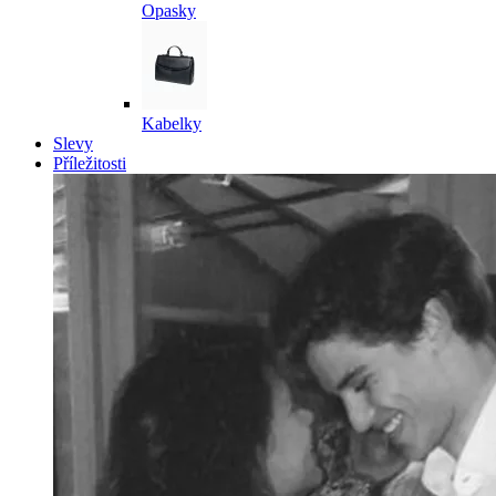
Opasky
Kabelky
Slevy
Příležitosti