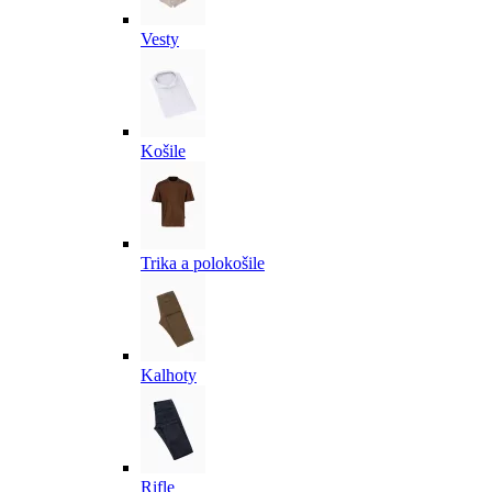
Vesty
Košile
Trika a polokošile
Kalhoty
Rifle