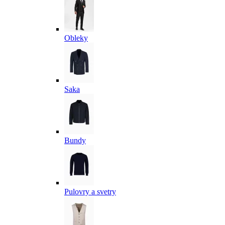
Obleky
Saka
Bundy
Pulovry a svetry