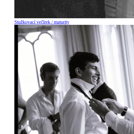
Stužkovací večírek / maturity