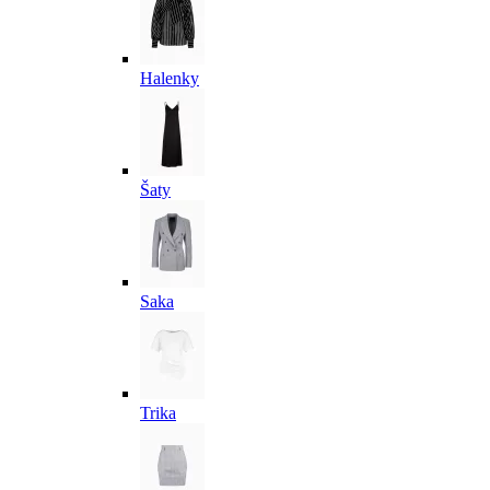
Halenky
Šaty
Saka
Trika