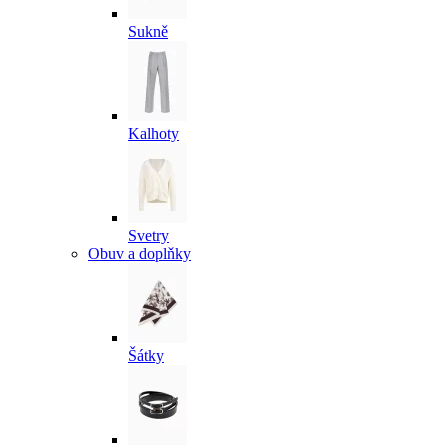
Sukně
Kalhoty
Svetry
Obuv a doplňky
Šátky