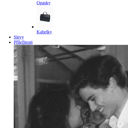
Opasky
Kabelky
Slevy
Příležitosti