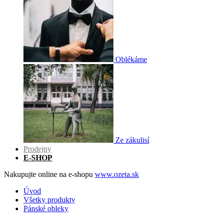
Oblékáme
Ze zákulisí
Prodejny
E-SHOP
Nakupujte online na e-shopu
www.ozeta.sk
Úvod
Všetky produkty
Pánské obleky