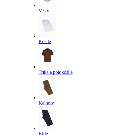
Vesty
Košile
Trika a polokošile
Kalhoty
Rifle