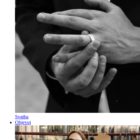
Svatba
Objevuj