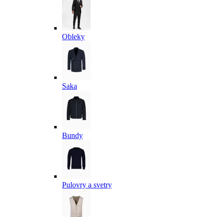
Obleky
Saka
Bundy
Pulovry a svetry